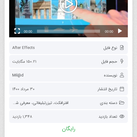
00:00
00:00
نوع فایل
After Effects
حجم فایل
150.21 مگابایت
نویسنده
Mil@d
تاریخ انتشار
۳۰ مرداد ۱۴۰۰
دسته بندی
افترافکت
،
تیزرتبلیغاتی
،
معرفی شغل
تعداد بازدید
1,348 بازدید
رایگان