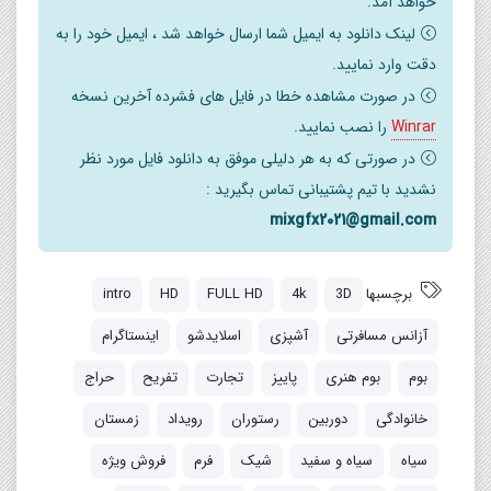
خواهد آمد.
نمادهای استفاده شده را جایگزین کرده و از بین ۳۵ نماد (۱+)
لینک دانلود به ایمیل شما ارسال خواهد شد ، ایمیل خود را به
برای مطابقت با خدمات خود انتخاب کنید:
دقت وارد نمایید.
از بین ۱۹ رسانه اجتماعی و نمادهای تماس در قسمت انتهایی ،
در صورت مشاهده خطا در فایل های فشرده آخرین نسخه
انتخاب کنید:
Winrar
را نصب نمایید.
در صورتی که به هر دلیلی موفق به دانلود فایل مورد نظر
رنگ ها قابل تنظیم هستند تا با رنگ لوگوی شما مطابقت
نشدید با تیم پشتیبانی تماس بگیرید :
داشته باشد.
mixgfx2021@gmail.com
آموزش ویدئویی با صداگذاری راهنما و راهنمای کوتاه نوشته
شده است.
برچسبها
3D
4k
FULL HD
HD
intro
After Effects CS5 و نسخه های جدیدتر CC سازگار است •
نیازی به افزونه نیست.
آزانس مسافرتی
آشپزی
اسلایدشو
اینستاگرام
بوم
بوم هنری
پاییز
تجارت
تفریح
حراج
موسیقی گنجانده نشده است.
خانوادگی
دوربین
رستوران
رویداد
زمستان
سیاه
سیاه و سفید
شیک
فرم
فروش ویژه