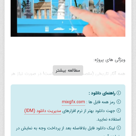
ویژگی های پروژه:
مطالعه بیشتر
همه آثار تاریخی (مقصد) گنجانده شده است! در صورت نیاز هر
یک یا همه آنها را تعویض کنید. مکانهای برجسته: مجسمه
آزادی ، کلوزئوم ، پیزا ، برلین ، لیسبون ، تاج محل هند ، جزایر
راهنمای دانلود :
رمز همه فایل ها :
mixgfx.com
یونانی ، لندن ، ایاصوفیا (ایاصوفیه) استانبول ، اهرام مکزیک و
جهت دانلود بهتر از نرم افزارهای
مدیریت دانلود (IDM)
مصر ، مسکو ، پاریس – برج ایفل ، ژاپن ، بالی ، سنگاپور و
استفاده نمایید.
تابستان / پیست های اسکی زمستانی
لینک دانلود فایل بلافاصله بعد از پرداخت وجه به نمایش در
2 نسخه پروژه (با ۳ یا ۴ نماد خدمات مسافرتی)