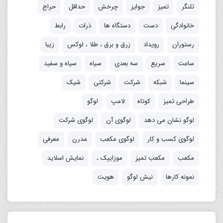
تلنگر
تمیز
جوایز
چرخش
حداقل
حراج
خانوادگی
دست
دستگاه ها
ذرات
رابط
رستوران
رویداد
زرق و برق ، طلا ، لوکس
زیبا
ساعت
سریع
سه بعدی
سیاه
سیاه و سفید
سینما
شبکه
شرکت
شرکتی
شیک
طراحی تمیز
کوتاه
لامپ
لوگو
لوگو نشان می دهد
لوگوی آن
لوگوی شرکت
لوگوی کسب و کار
لوگوی مکعب
مدرن
معرفی
مکعب
مکعب تمیز
موزاییک ،
نمایش اسلاید
نمونه کارها
نیش لوگو
هویت