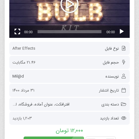
00:00
00:00
نوع فایل
After Effects
حجم فایل
21.46 مگابایت
نویسنده
Mil@d
تاریخ انتشار
۳۱ مرداد ۱۴۰۰
دسته بندی
افترافکت
،
عنوان آماده
،
فروشگاه
،
لوگو
تعداد بازدید
1,203 بازدید
۱۲,۰۰۰
تومان