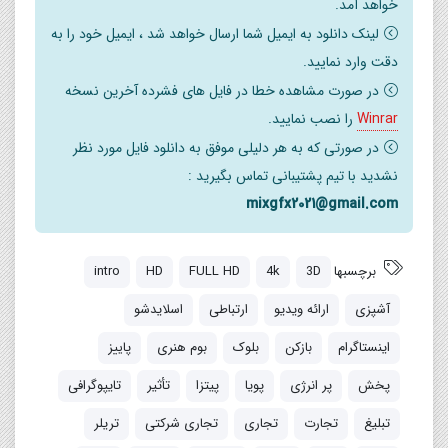
خواهد آمد.
لینک دانلود به ایمیل شما ارسال خواهد شد ، ایمیل خود را به
دقت وارد نمایید.
در صورت مشاهده خطا در فایل های فشرده آخرین نسخه
Winrar
را نصب نمایید.
در صورتی که به هر دلیلی موفق به دانلود فایل مورد نظر
نشدید با تیم پشتیبانی تماس بگیرید :
mixgfx2021@gmail.com
برچسبها
3D
4k
FULL HD
HD
intro
آشپزی
ارائه ویدیو
ارتباطی
اسلایدشو
اینستاگرام
بازکن
بلوک
بوم هنری
پاییز
پخش
پر انرژی
پویا
پیتزا
تأثیر
تایپوگرافی
تبلیغ
تجارت
تجاری
تجاری شرکتی
تریلر