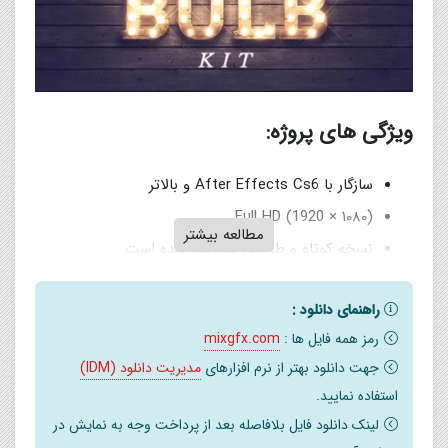
ویژگی های پروژه:
سازگار با After Effects Cs6 و بالاتر
Full HD (1920 × ۱۰۸۰)
مطالعه بیشتر
نسخه کوتاه و طولانی گنجانده شده است.
لامپ های خود را با حداکثر ۵ گروه نور منحصر به فرد در
راهنمای دانلود :
هر صحنه برای تحریک ، مقیاس و رنگ سفارشی کنید.
رمز همه فایل ها :
mixgfx.com
بدون نیاز به پلاگین
جهت دانلود بهتر از نرم افزارهای
مدیریت دانلود (IDM)
فایل صوتی در بارگیری اصلی گنجانده نشده است
استفاده نمایید.
لینک دانلود فایل بلافاصله بعد از پرداخت وجه به نمایش در