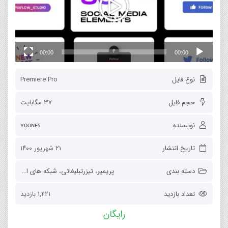
00:00
00:00
نوع فایل
Premiere Pro
حجم فایل
37 مگابایت
نویسنده
ʏᴏᴏɴᴇꜱ
تاریخ انتشار
۲۱ شهریور ۱۴۰۰
دسته بندی
پریمیر
،
تیزرتبلیغاتی
،
شبکه های اجتماعی
تعداد بازدید
1,221 بازدید
رایگان