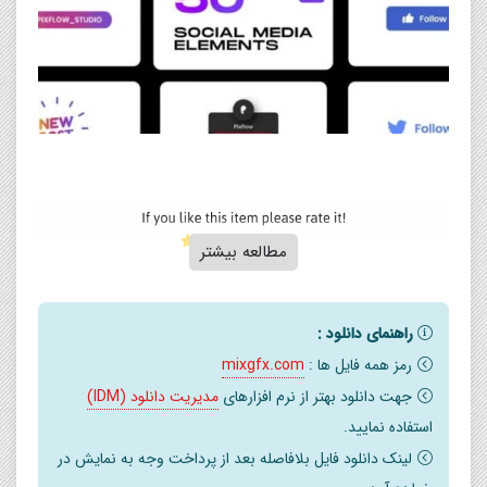
مطالعه بیشتر
ویژگی های پروژه :
راهنمای دانلود :
کیفیت : (۱۹۲۰ در ۱۰۸۰) FULL HD
رمز همه فایل ها :
mixgfx.com
سازگار با Premiere Pro CC 2021 و بالاتر
جهت دانلود بهتر از نرم افزارهای
مدیریت دانلود (IDM)
هیچ افزونه ای لازم نیست
استفاده نمایید.
یک مکان برای لوگوی شما
لینک دانلود فایل بلافاصله بعد از پرداخت وجه به نمایش در
شامل آموزش تصویری