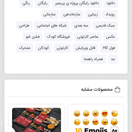
دانلود
دانلود رایگان پروژه ی پریمیر
رایگان
رنگی
رویداد
زیبایی
سازماندهی
سازمانی
سبک قدیمی
سه بعدی
شبکه های اجتماعی
طراحی
عکس
عناصر کارتونی
فروشگاه کودک
فشن شو
فول HD
قابل ویرایش
کارتونی
کودکان
متحرک
مد
همراه راهنما
محصولات مشابه