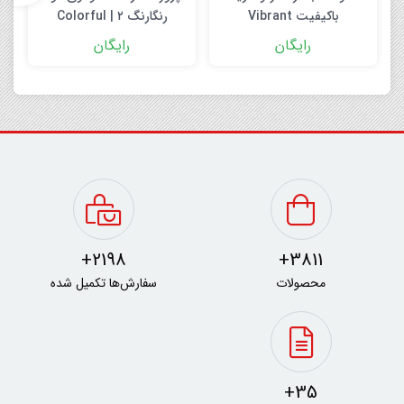
باکیفیت Vibrant
رنگارنگ ۲ | Colorful
Smoke Logo Reveal 2
Geometric Backgrounds
رایگان
رایگان
After Effect
6K
2198+
3811+
محصولات
سفارش‌ها تکمیل شده
35+