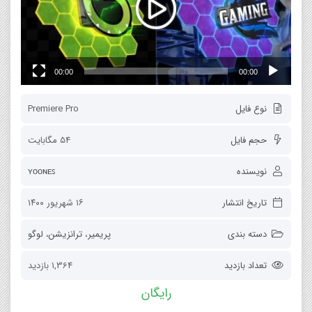
00:00
00:00
نوع فایل
Premiere Pro
حجم فایل
54 مگابایت
نویسنده
ʏᴏᴏɴᴇꜱ
تاریخ انتشار
۱۶ شهریور ۱۴۰۰
دسته بندی
پریمیر
،
ترانزیشن
،
لوگو
تعداد بازدید
1,364 بازدید
رایگان