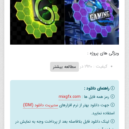
ویژگی های پروژه :
کیفیت : ۱۹۲۰ در ۱۰۸۰ (Full HD)
مطالعه بیشتر
سازگار با Premiere Pro CC 2020 و بالاتر
مدت زمان : ۴ ثانیه
راهنمای دانلود :
هیچ افزونه ای لازم نیست
رمز همه فایل ها :
mixgfx.com
فایل MOGRT
جهت دانلود بهتر از نرم افزارهای
مدیریت دانلود (IDM)
لوگو را می توان مستقیماً در Premiere تغییر داد
استفاده نمایید.
کنترلرهای تمام رنگی
لینک دانلود فایل بلافاصله بعد از پرداخت وجه به نمایش در