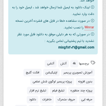
خواهد آمد.
موقعیت/مقیاس لوگو را می توان به راحتی ویرایش کرد
لینک دانلود به ایمیل شما ارسال خواهد شد ، ایمیل خود را به
آموزش PDF گنجانده شده است
دقت وارد نمایید.
در صورت مشاهده خطا در فایل های فشرده آخرین نسخه
Winrar
را نصب نمایید.
در صورتی که به هر دلیلی موفق به دانلود فایل مورد نظر
نشدید با تیم پشتیبانی تماس بگیرید :
mixgfx2021@gmail.com
برچسبها
4k
آتش
آتشی
آموزش تصویری پریمیر
اپلیکیشن
افکت گلیچ
بدون افزونه
پروژه پریمیر لوگوی شش ضلعی
پروژه چند منظوره
تبلیغ فیلم
تبلیغ نرم افزار
حرفه ایی
حروف متحرک
خاطرات
دانلود