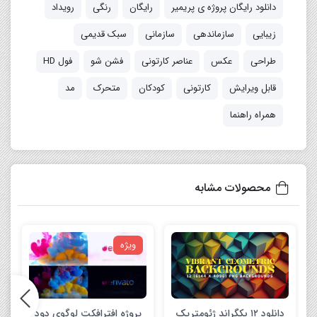
دانلود رایگان پروژه ی پریمیر
رایگان
رنگی
رویداد
زیبایی
سازماندهی
سازمانی
سبک قدیمی
طراحی
عکس
عناصر کارتونی
فشن شو
فول HD
قابل ویرایش
کارتونی
کودکان
متحرک
مد
همراه راهنما
محصولات مشابه
ویژه
دانلود ۱۲ بکگراند ژئومتریک
پروژه افترافکت لوگوی دود
اک